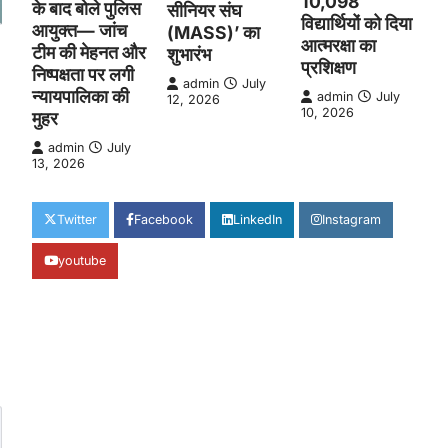
10,098
के बाद बोले पुलिस
सीनियर संघ
विद्यार्थियों को दिया
आयुक्त— जांच
(MASS)’ का
आत्मरक्षा का
टीम की मेहनत और
शुभारंभ
प्रशिक्षण
निष्पक्षता पर लगी
admin
July
न्यायपालिका की
admin
July
12, 2026
10, 2026
मुहर
admin
July
13, 2026
edIn
hare
Twitter
Facebook
LinkedIn
Instagram
youtube