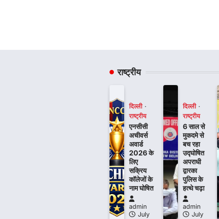
राष्ट्रीय
दिल्ली
दिल्ली
राष्ट्रीय
राष्ट्रीय
एनसीसी
6 साल से
अचीवर्स
मुकदमे से
अवार्ड
बच रहा
2026 के
उद्घोषित
लिए
अपराधी
सक्रिय
द्वारका
कॉलेजों के
पुलिस के
नाम घोषित
हत्थे चढ़ा
admin
admin
July
July