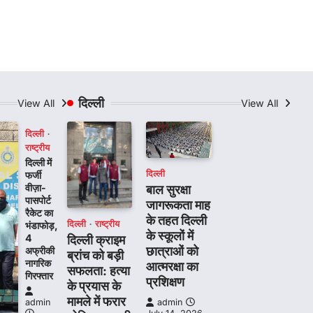
दिल्ली
View All
View All
दिल्ली
राष्ट्रीय
दिल्ली में
दिल्ली
फर्जी
वीज़ा-
बाल सुरक्षा
पासपोर्ट
जागरूकता माह
रैकेट का
के तहत दिल्ली
दिल्ली
राष्ट्रीय
भंडाफोड़,
के स्कूलों में
4
दिल्ली क्राइम
छात्राओं को
अफ्रीकी
ब्रांच को बड़ी
नागरिक
आत्मरक्षा का
सफलता: हत्या
गिरफ्तार
प्रशिक्षण
के प्रयास के
मामले में फरार
admin
admin