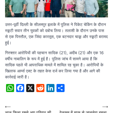
उत्तर-पूर्वी दिल्ली के सीलमपुर इलाके में पुलिस ने पिकेट चेकिंग के दौरान
स्कूटी सवार तीन युवकों को दबोच लिया। तलाशी के दौरान उनके पास
से एक पिस्तौल, एक जिंदा कारतूस, एक बटनदार चाकू और स्कूटी बरामद
हुई।
गिरफ्तार आरोपियों की पहचान सादिक (21), अदीब (21) और एक 16
वर्षीय नाबालिग के रूप में हुई है। पुलिस जांच में सामने आया है कि
सादिक पहले भी आपराधिक मामले में शामिल रह चुका है। आरोपियों के
खिलाफ आर्म्स एक्ट के तहत केस दर्ज कर लिया गया है और आगे की
कार्रवाई जारी है।
WhatsApp
Facebook
X
Reddit
LinkedIn
Share
Post
⟵
⟶
लाल किला घूमने आए परिवार की
वेलकम में चाकू से जानलेवा हमला,