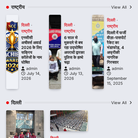
राष्ट्रीय
View All
दिल्ली
दिल्ली
दिल्ली
राष्ट्रीय
राष्ट्रीय
राष्ट्रीय
दिल्ली में फर्जी
एनसीसी
6 साल से
वीज़ा-पासपोर्ट
अचीवर्स अवार्ड
मुकदमे से बच
रैकेट का
2026 के लिए
रहा उद्घोषित
भंडाफोड़, 4
सक्रिय
अपराधी द्वारका
अफ्रीकी
कॉलेजों के नाम
पुलिस के हत्थे
नागरिक
घोषित
चढ़ा
गिरफ्तार
admin
admin
admin
July 14,
July 13,
2026
2026
September
15, 2025
दिल्ली
View All