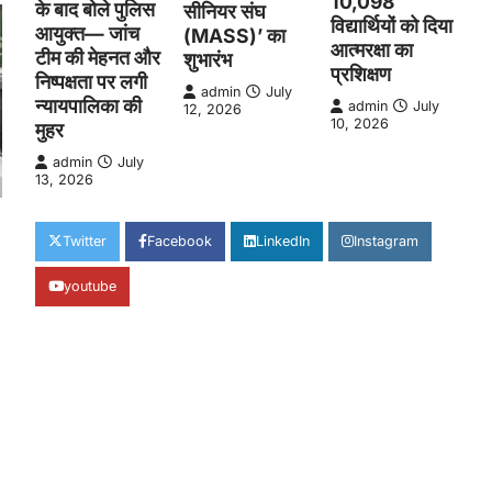
10,098
के बाद बोले पुलिस
सीनियर संघ
विद्यार्थियों को दिया
आयुक्त— जांच
(MASS)’ का
आत्मरक्षा का
टीम की मेहनत और
शुभारंभ
प्रशिक्षण
निष्पक्षता पर लगी
admin
July
न्यायपालिका की
admin
July
12, 2026
10, 2026
मुहर
admin
July
13, 2026
Twitter
Facebook
LinkedIn
Instagram
youtube
edIn
hare