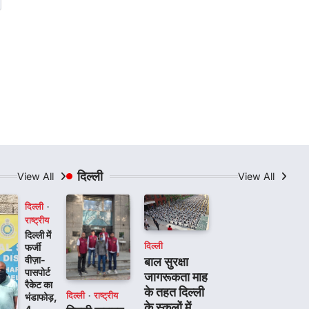
दिल्ली
View All
View All
दिल्ली
राष्ट्रीय
दिल्ली में
दिल्ली
फर्जी
वीज़ा-
बाल सुरक्षा
पासपोर्ट
जागरूकता माह
रैकेट का
के तहत दिल्ली
दिल्ली
राष्ट्रीय
भंडाफोड़,
के स्कूलों में