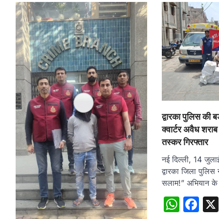
द्वारका पुलिस की ब
क्वार्टर अवैध शरा
तस्कर गिरफ्तार
नई दिल्ली, 14 जुला
द्वारका जिला पुलिस 
सलाम!” अभियान क
What
Fa