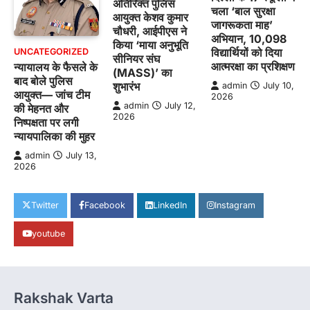
अतिरिक्त पुलिस
चला ‘बाल सुरक्षा
आयुक्त केशव कुमार
जागरूकता माह’
चौधरी, आईपीएस ने
अभियान, 10,098
किया ‘माया अनुभूति
विद्यार्थियों को दिया
UNCATEGORIZED
सीनियर संघ
आत्मरक्षा का प्रशिक्षण
न्यायालय के फैसले के
(MASS)’ का
बाद बोले पुलिस
शुभारंभ
admin
July 10,
आयुक्त— जांच टीम
2026
admin
July 12,
की मेहनत और
2026
निष्पक्षता पर लगी
न्यायपालिका की मुहर
admin
July 13,
2026
Twitter
Facebook
LinkedIn
Instagram
youtube
Rakshak Varta