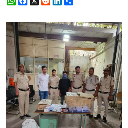
WhatsApp
Facebook
X
Reddit
LinkedIn
Share