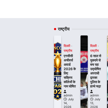
राष्ट्रीय
दिल्ली
दिल्ली
राष्ट्रीय
राष्ट्रीय
एनसीसी
6 साल से
अचीवर्स
मुकदमे से
अवार्ड
बच रहा
2026 के
उद्घोषित
लिए
अपराधी
सक्रिय
द्वारका
कॉलेजों के
पुलिस के
नाम घोषित
हत्थे चढ़ा
admin
admin
July
July
14,
13,
2026
2026