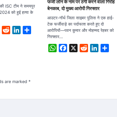
फर्जी लोन के नाम पर ठगी करने वाला गिरोह
च की ISC टीम ने समयपुर
बेनकाब, दो मुख्य आरोपी गिरफ्तार
 2024 को हुई हत्या के
आउटर-नॉर्थ जिला साइबर पुलिस ने एक हाई-
टेक फर्जीवाड़े का पर्दाफाश करते हुए दो
sApp
cebook
X
Reddit
LinkedIn
Share
आरोपियों—पवन कुमार और मोहम्मद रेहबर को
गिरफ्तार…
WhatsApp
Facebook
X
Reddit
Link
S
lds are marked
*