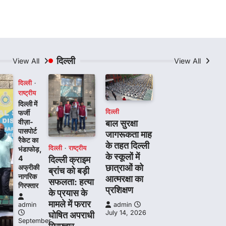
दिल्ली
View All
View All
दिल्ली
राष्ट्रीय
दिल्ली में
दिल्ली
फर्जी
वीज़ा-
बाल सुरक्षा
पासपोर्ट
जागरूकता माह
रैकेट का
के तहत दिल्ली
दिल्ली
राष्ट्रीय
भंडाफोड़,
के स्कूलों में
4
दिल्ली क्राइम
छात्राओं को
अफ्रीकी
ब्रांच को बड़ी
नागरिक
आत्मरक्षा का
सफलता: हत्या
गिरफ्तार
प्रशिक्षण
के प्रयास के
मामले में फरार
admin
admin
July 14, 2026
घोषित अपराधी
September