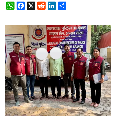
WhatsApp
Facebook
X
Reddit
LinkedIn
Share