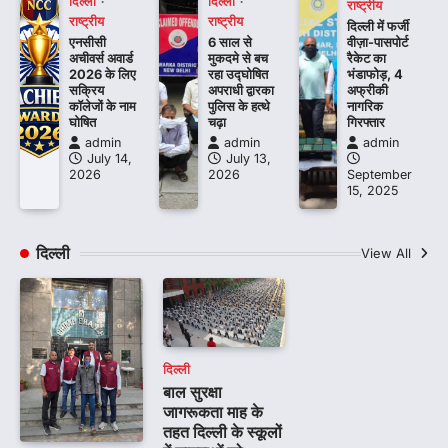
दिल्ली
दिल्ली
राष्ट्रीय
राष्ट्रीय
राष्ट्रीय
दिल्ली में फर्जी
एनसीसी
6 साल से
वीज़ा-पासपोर्ट
अचीवर्स अवार्ड
मुकदमे से बच
रैकेट का
2026 के लिए
रहा उद्घोषित
भंडाफोड़, 4
सक्रिय
अपराधी द्वारका
अफ्रीकी
कॉलेजों के नाम
पुलिस के हत्थे
नागरिक
घोषित
चढ़ा
गिरफ्तार
admin
admin
admin
July 14,
July 13,
2026
2026
September
15, 2025
दिल्ली
View All
दिल्ली
बाल सुरक्षा
जागरूकता माह के
तहत दिल्ली के स्कूलों