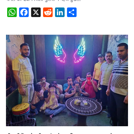
WhatsApp
Facebook
X
Reddit
LinkedIn
Share