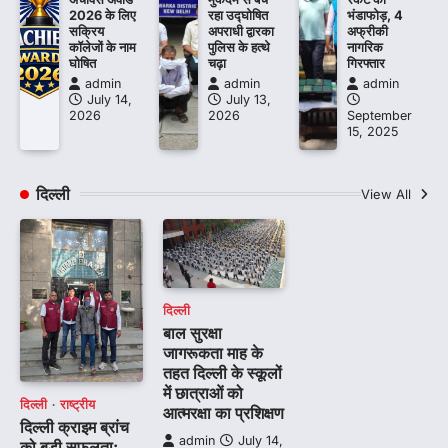
2026 के लिए
रहा उद्घोषित
भंडाफोड़, 4
सक्रिय
अपराधी द्वारका
अफ्रीकी
कॉलेजों के नाम
पुलिस के हत्थे
नागरिक
घोषित
चढ़ा
गिरफ्तार
admin
admin
admin
July 14,
July 13,
2026
2026
September
15, 2025
दिल्ली
View All
दिल्ली
बाल सुरक्षा
जागरूकता माह के
तहत दिल्ली के स्कूलों
में छात्राओं को
दिल्ली
राष्ट्रीय
आत्मरक्षा का प्रशिक्षण
दिल्ली क्राइम ब्रांच
admin
July 14,
को बड़ी सफलता: