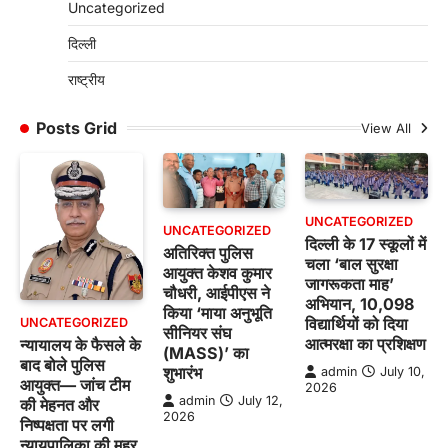
Uncategorized
दिल्ली
राष्ट्रीय
Posts Grid
View All
UNCATEGORIZED
UNCATEGORIZED
दिल्ली के 17 स्कूलों में
अतिरिक्त पुलिस
चला ‘बाल सुरक्षा
आयुक्त केशव कुमार
जागरूकता माह’
चौधरी, आईपीएस ने
अभियान, 10,098
किया ‘माया अनुभूति
विद्यार्थियों को दिया
UNCATEGORIZED
सीनियर संघ
आत्मरक्षा का प्रशिक्षण
न्यायालय के फैसले के
(MASS)’ का
बाद बोले पुलिस
शुभारंभ
admin
July 10,
आयुक्त— जांच टीम
2026
admin
July 12,
की मेहनत और
2026
निष्पक्षता पर लगी
न्यायपालिका की मुहर