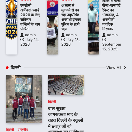
दिल्ली में फर्जी
एनसीसी
6 साल से
वीज़ा-पासपोर्ट
अचीवर्स अवार्ड
मुकदमे से बच
रैकेट का
2026 के लिए
रहा उद्घोषित
भंडाफोड़, 4
सक्रिय
अपराधी द्वारका
अफ्रीकी
कॉलेजों के नाम
पुलिस के हत्थे
नागरिक
घोषित
चढ़ा
गिरफ्तार
admin
admin
admin
July 14,
July 13,
2026
2026
September
15, 2025
दिल्ली
View All
दिल्ली
बाल सुरक्षा
जागरूकता माह के
तहत दिल्ली के स्कूलों
में छात्राओं को
दिल्ली
राष्ट्रीय
आत्मरक्षा का प्रशिक्षण