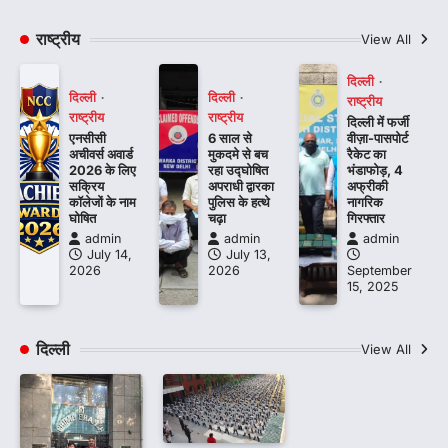
राष्ट्रीय
View All
दिल्ली
दिल्ली
दिल्ली
राष्ट्रीय
राष्ट्रीय
राष्ट्रीय
दिल्ली में फर्जी
एनसीसी
6 साल से
वीज़ा-पासपोर्ट
अचीवर्स अवार्ड
मुकदमे से बच
रैकेट का
2026 के लिए
रहा उद्घोषित
भंडाफोड़, 4
सक्रिय
अपराधी द्वारका
अफ्रीकी
कॉलेजों के नाम
पुलिस के हत्थे
नागरिक
घोषित
चढ़ा
गिरफ्तार
admin
admin
admin
July 14,
July 13,
2026
2026
September
15, 2025
दिल्ली
View All