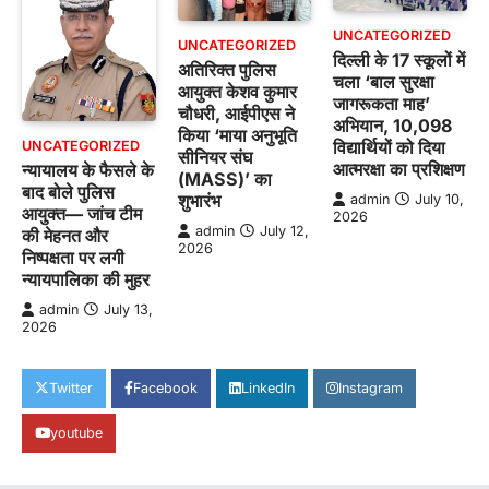
UNCATEGORIZED
UNCATEGORIZED
दिल्ली के 17 स्कूलों में
अतिरिक्त पुलिस
चला ‘बाल सुरक्षा
आयुक्त केशव कुमार
जागरूकता माह’
चौधरी, आईपीएस ने
अभियान, 10,098
किया ‘माया अनुभूति
विद्यार्थियों को दिया
UNCATEGORIZED
सीनियर संघ
आत्मरक्षा का प्रशिक्षण
न्यायालय के फैसले के
(MASS)’ का
बाद बोले पुलिस
शुभारंभ
admin
July 10,
आयुक्त— जांच टीम
2026
admin
July 12,
की मेहनत और
2026
निष्पक्षता पर लगी
न्यायपालिका की मुहर
admin
July 13,
2026
Twitter
Facebook
LinkedIn
Instagram
youtube