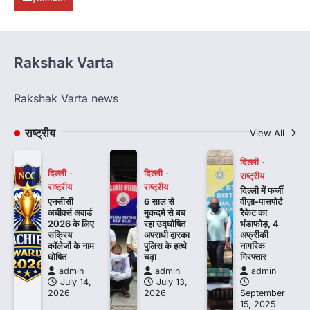
Rakshak Varta
Rakshak Varta news
राष्ट्रीय
View All
दिल्ली
दिल्ली
दिल्ली
राष्ट्रीय
राष्ट्रीय
राष्ट्रीय
दिल्ली में फर्जी
एनसीसी
6 साल से
वीज़ा-पासपोर्ट
अचीवर्स अवार्ड
मुकदमे से बच
रैकेट का
2026 के लिए
रहा उद्घोषित
भंडाफोड़, 4
सक्रिय
अपराधी द्वारका
अफ्रीकी
कॉलेजों के नाम
पुलिस के हत्थे
नागरिक
घोषित
चढ़ा
गिरफ्तार
admin
admin
admin
July 14,
July 13,
2026
2026
September
15, 2025