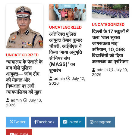
UNCATEGORIZED
UNCATEGORIZED
दिल्ली के 17 स्कूलों में
अतिरिक्त पुलिस
चला ‘बाल सुरक्षा
आयुक्त केशव कुमार
जागरूकता माह’
चौधरी, आईपीएस ने
अभियान, 10,098
किया ‘माया अनुभूति
विद्यार्थियों को दिया
UNCATEGORIZED
सीनियर संघ
आत्मरक्षा का प्रशिक्षण
न्यायालय के फैसले के
(MASS)’ का
बाद बोले पुलिस
शुभारंभ
admin
July 10,
आयुक्त— जांच टीम
2026
admin
July 12,
की मेहनत और
2026
निष्पक्षता पर लगी
न्यायपालिका की मुहर
admin
July 13,
2026
Twitter
Facebook
LinkedIn
Instagram
youtube