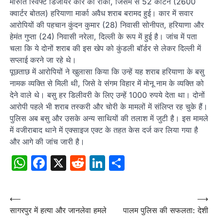
मारुति स्विफ्ट डिजायर कार को रोका, जिसमें से 52 कार्टन (2600
क्वार्टर बोतल) हरियाणा मार्का अवैध शराब बरामद हुई। कार में सवार
आरोपियों की पहचान कुंदन कुमार (28) निवासी सोनीपत, हरियाणा और
हेमंत गुप्ता (24) निवासी नरेला, दिल्ली के रूप में हुई है। जांच में पता
चला कि ये दोनों शराब की इस खेप को कुंडली बॉर्डर से लेकर दिल्ली में
सप्लाई करने जा रहे थे।
पूछताछ में आरोपियों ने खुलासा किया कि उन्हें यह शराब हरियाणा के बसु
नामक व्यक्ति से मिली थी, जिसे वे संंगम विहार में मोनू नाम के व्यक्ति को
देने वाले थे। बसु हर डिलीवरी के लिए उन्हें 1000 रुपये देता था। दोनों
आरोपी पहले भी शराब तस्करी और चोरी के मामलों में संलिप्त रह चुके हैं।
पुलिस अब बसु और उसके अन्य साथियों की तलाश में जुटी है। इस मामले
में वजीराबाद थाने में एक्साइज एक्ट के तहत केस दर्ज कर लिया गया है
और आगे की जांच जारी है।
WhatsApp
Facebook
X
Reddit
LinkedIn
Share
Post
⟵
⟶
सागरपुर में हत्या और जानलेवा हमले
पालम पुलिस की सफलता: देशी
navigation