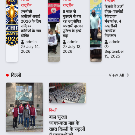
राष्ट्रीय
राष्ट्रीय
राष्ट्रीय
दिल्ली में फर्जी
एनसीसी
6 साल से
वीज़ा-पासपोर्ट
अचीवर्स अवार्ड
मुकदमे से बच
रैकेट का
2026 के लिए
रहा उद्घोषित
भंडाफोड़, 4
सक्रिय
अपराधी द्वारका
अफ्रीकी
कॉलेजों के नाम
पुलिस के हत्थे
नागरिक
घोषित
चढ़ा
गिरफ्तार
admin
admin
admin
July 14,
July 13,
2026
2026
September
15, 2025
दिल्ली
View All
दिल्ली
बाल सुरक्षा
जागरूकता माह के
तहत दिल्ली के स्कूलों
में छात्राओं को