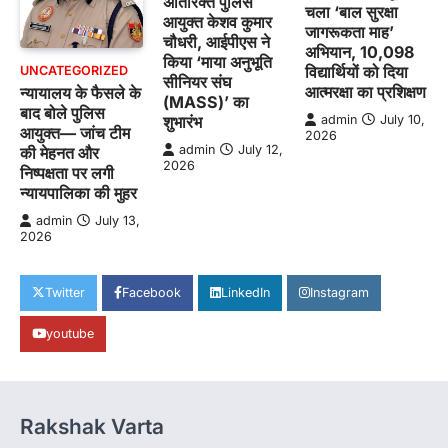
अतिरिक्त पुलिस
चला ‘बाल सुरक्षा
आयुक्त केशव कुमार
जागरूकता माह’
चौधरी, आईपीएस ने
अभियान, 10,098
किया ‘माया अनुभूति
विद्यार्थियों को दिया
UNCATEGORIZED
सीनियर संघ
आत्मरक्षा का प्रशिक्षण
न्यायालय के फैसले के
(MASS)’ का
बाद बोले पुलिस
शुभारंभ
admin
July 10,
आयुक्त— जांच टीम
2026
admin
July 12,
की मेहनत और
2026
निष्पक्षता पर लगी
न्यायपालिका की मुहर
admin
July 13,
2026
Twitter
Facebook
LinkedIn
Instagram
youtube
Rakshak Varta