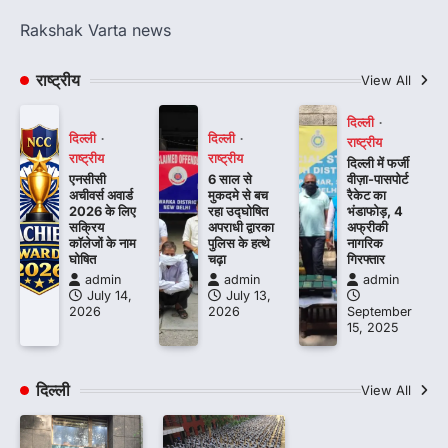
Rakshak Varta news
राष्ट्रीय
View All
दिल्ली
दिल्ली
दिल्ली
राष्ट्रीय
राष्ट्रीय
राष्ट्रीय
दिल्ली में फर्जी
एनसीसी
6 साल से
वीज़ा-पासपोर्ट
अचीवर्स अवार्ड
मुकदमे से बच
रैकेट का
2026 के लिए
रहा उद्घोषित
भंडाफोड़, 4
सक्रिय
अपराधी द्वारका
अफ्रीकी
कॉलेजों के नाम
पुलिस के हत्थे
नागरिक
घोषित
चढ़ा
गिरफ्तार
admin
admin
admin
July 14,
July 13,
2026
2026
September
15, 2025
दिल्ली
View All