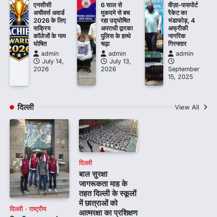
एनसीसी
6 साल से
वीज़ा-पासपोर्ट
अचीवर्स अवार्ड
मुकदमे से बच
रैकेट का
2026 के लिए
रहा उद्घोषित
भंडाफोड़, 4
सक्रिय
अपराधी द्वारका
अफ्रीकी
कॉलेजों के नाम
पुलिस के हत्थे
नागरिक
घोषित
चढ़ा
गिरफ्तार
admin
admin
admin
July 14,
July 13,
2026
2026
September
15, 2025
दिल्ली
View All
दिल्ली
बाल सुरक्षा
जागरूकता माह के
तहत दिल्ली के स्कूलों
में छात्राओं को
दिल्ली
राष्ट्रीय
आत्मरक्षा का प्रशिक्षण