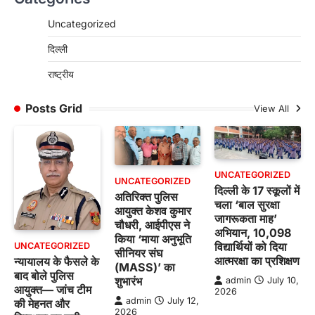
Uncategorized
दिल्ली
राष्ट्रीय
Posts Grid
View All
UNCATEGORIZED
UNCATEGORIZED
दिल्ली के 17 स्कूलों में
अतिरिक्त पुलिस
चला ‘बाल सुरक्षा
आयुक्त केशव कुमार
जागरूकता माह’
चौधरी, आईपीएस ने
अभियान, 10,098
किया ‘माया अनुभूति
विद्यार्थियों को दिया
UNCATEGORIZED
सीनियर संघ
आत्मरक्षा का प्रशिक्षण
न्यायालय के फैसले के
(MASS)’ का
बाद बोले पुलिस
शुभारंभ
admin
July 10,
आयुक्त— जांच टीम
2026
admin
July 12,
की मेहनत और
2026