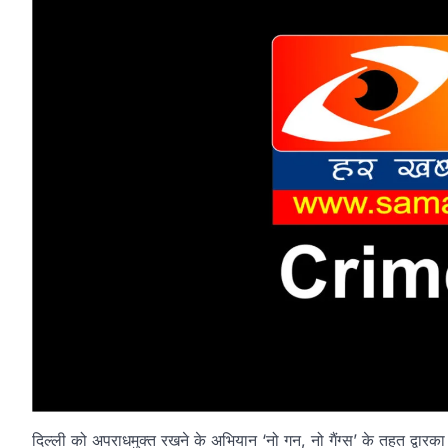
दिल्ली को अपराधमुक्त रखने के अभियान ‘नो गन, नो गैंग्स’ के तहत द्व