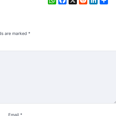
WhatsApp
Facebook
X
Reddit
Link
S
lds are marked
*
Email
*