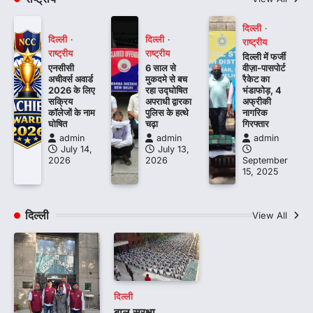
दिल्ली
दिल्ली
दिल्ली
राष्ट्रीय
राष्ट्रीय
राष्ट्रीय
दिल्ली में फर्जी
एनसीसी
6 साल से
वीज़ा-पासपोर्ट
अचीवर्स अवार्ड
मुकदमे से बच
रैकेट का
2026 के लिए
रहा उद्घोषित
भंडाफोड़, 4
सक्रिय
अपराधी द्वारका
अफ्रीकी
कॉलेजों के नाम
पुलिस के हत्थे
नागरिक
घोषित
चढ़ा
गिरफ्तार
admin
admin
admin
July 14,
July 13,
2026
2026
September
15, 2025
दिल्ली
View All
दिल्ली
बाल सुरक्षा