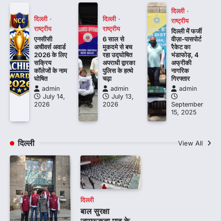
दिल्ली
दिल्ली
दिल्ली
राष्ट्रीय
राष्ट्रीय
राष्ट्रीय
दिल्ली में फर्जी
एनसीसी
6 साल से
वीज़ा-पासपोर्ट
अचीवर्स अवार्ड
मुकदमे से बच
रैकेट का
2026 के लिए
रहा उद्घोषित
भंडाफोड़, 4
सक्रिय
अपराधी द्वारका
अफ्रीकी
कॉलेजों के नाम
पुलिस के हत्थे
नागरिक
घोषित
चढ़ा
गिरफ्तार
admin
admin
admin
July 14,
July 13,
2026
2026
September
15, 2025
दिल्ली
View All
दिल्ली
बाल सुरक्षा