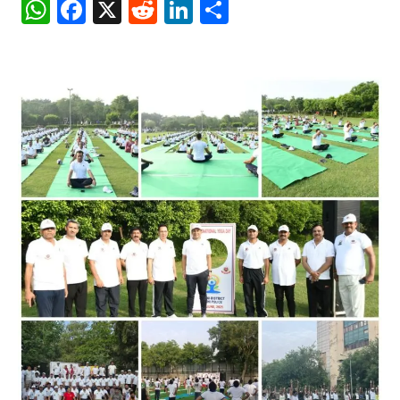
WhatsApp
Facebook
X
Reddit
LinkedIn
Share