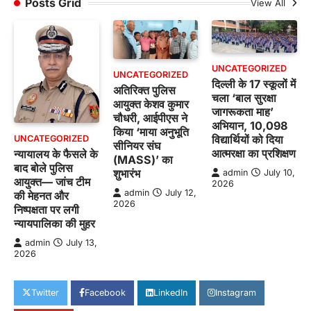
Posts Grid
View All
UNCATEGORIZED
UNCATEGORIZED
दिल्ली के 17 स्कूलों में
अतिरिक्त पुलिस
चला ‘बाल सुरक्षा
आयुक्त केशव कुमार
जागरूकता माह’
चौधरी, आईपीएस ने
अभियान, 10,098
किया ‘माया अनुभूति
विद्यार्थियों को दिया
UNCATEGORIZED
सीनियर संघ
आत्मरक्षा का प्रशिक्षण
न्यायालय के फैसले के
(MASS)’ का
बाद बोले पुलिस
शुभारंभ
admin
July 10,
आयुक्त— जांच टीम
2026
admin
July 12,
की मेहनत और
2026
निष्पक्षता पर लगी
न्यायपालिका की मुहर
admin
July 13,
2026
Twitter
Facebook
LinkedIn
Instagram