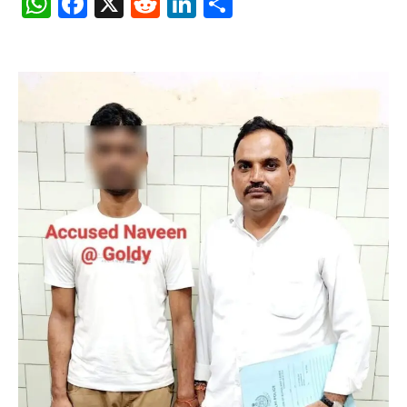
WhatsApp
Facebook
X
Reddit
LinkedIn
Share