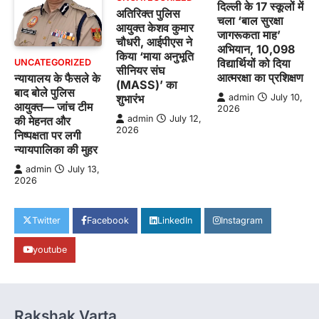
दिल्ली के 17 स्कूलों में
अतिरिक्त पुलिस
चला ‘बाल सुरक्षा
आयुक्त केशव कुमार
जागरूकता माह’
चौधरी, आईपीएस ने
अभियान, 10,098
किया ‘माया अनुभूति
विद्यार्थियों को दिया
UNCATEGORIZED
सीनियर संघ
आत्मरक्षा का प्रशिक्षण
न्यायालय के फैसले के
(MASS)’ का
बाद बोले पुलिस
शुभारंभ
admin
July 10,
आयुक्त— जांच टीम
2026
admin
July 12,
की मेहनत और
2026
निष्पक्षता पर लगी
न्यायपालिका की मुहर
admin
July 13,
2026
Twitter
Facebook
LinkedIn
Instagram
youtube
Rakshak Varta