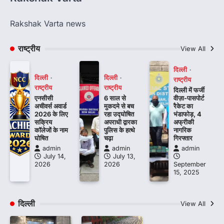
Rakshak Varta news
राष्ट्रीय
View All
दिल्ली
दिल्ली
दिल्ली
राष्ट्रीय
राष्ट्रीय
राष्ट्रीय
दिल्ली में फर्जी
एनसीसी
6 साल से
वीज़ा-पासपोर्ट
अचीवर्स अवार्ड
मुकदमे से बच
रैकेट का
2026 के लिए
रहा उद्घोषित
भंडाफोड़, 4
सक्रिय
अपराधी द्वारका
अफ्रीकी
कॉलेजों के नाम
पुलिस के हत्थे
नागरिक
घोषित
चढ़ा
गिरफ्तार
admin
admin
admin
July 14,
July 13,
2026
2026
September
15, 2025
दिल्ली
View All