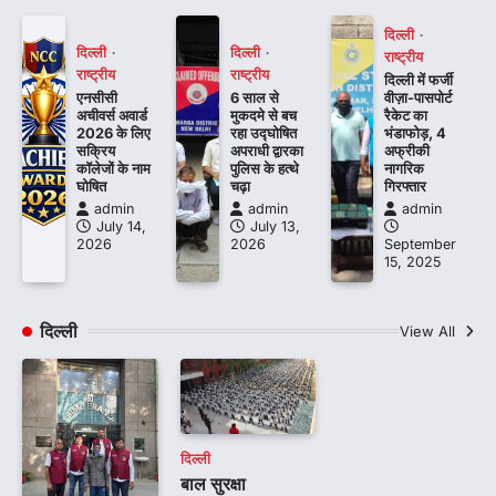
दिल्ली
दिल्ली
दिल्ली
राष्ट्रीय
राष्ट्रीय
राष्ट्रीय
दिल्ली में फर्जी
एनसीसी
6 साल से
वीज़ा-पासपोर्ट
अचीवर्स अवार्ड
मुकदमे से बच
रैकेट का
2026 के लिए
रहा उद्घोषित
भंडाफोड़, 4
सक्रिय
अपराधी द्वारका
अफ्रीकी
कॉलेजों के नाम
पुलिस के हत्थे
नागरिक
घोषित
चढ़ा
गिरफ्तार
admin
admin
admin
July 14,
July 13,
2026
2026
September
15, 2025
दिल्ली
View All
दिल्ली
बाल सुरक्षा