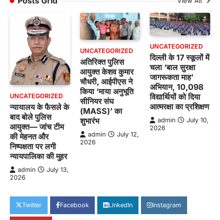
Posts Grid
View All
UNCATEGORIZED
UNCATEGORIZED
दिल्ली के 17 स्कूलों में
अतिरिक्त पुलिस
चला ‘बाल सुरक्षा
आयुक्त केशव कुमार
जागरूकता माह’
चौधरी, आईपीएस ने
अभियान, 10,098
किया ‘माया अनुभूति
विद्यार्थियों को दिया
UNCATEGORIZED
सीनियर संघ
आत्मरक्षा का प्रशिक्षण
न्यायालय के फैसले के
(MASS)’ का
बाद बोले पुलिस
शुभारंभ
admin
July 10,
आयुक्त— जांच टीम
2026
admin
July 12,
की मेहनत और
2026
निष्पक्षता पर लगी
न्यायपालिका की मुहर
admin
July 13,
2026
Twitter
Facebook
LinkedIn
Instagram