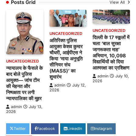
Posts Grid
View All
UNCATEGORIZED
UNCATEGORIZED
दिल्ली के 17 स्कूलों में
अतिरिक्त पुलिस
चला ‘बाल सुरक्षा
आयुक्त केशव कुमार
जागरूकता माह’
चौधरी, आईपीएस ने
अभियान, 10,098
किया ‘माया अनुभूति
विद्यार्थियों को दिया
UNCATEGORIZED
सीनियर संघ
आत्मरक्षा का प्रशिक्षण
न्यायालय के फैसले के
(MASS)’ का
बाद बोले पुलिस
शुभारंभ
admin
July 10,
आयुक्त— जांच टीम
2026
admin
July 12,
की मेहनत और
2026
निष्पक्षता पर लगी
न्यायपालिका की मुहर
admin
July 13,
2026
Twitter
Facebook
LinkedIn
Instagram