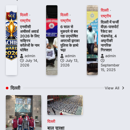
दिल्ली
दिल्ली
दिल्ली
राष्ट्रीय
राष्ट्रीय
राष्ट्रीय
दिल्ली में फर्जी
एनसीसी
6 साल से
वीज़ा-पासपोर्ट
अचीवर्स अवार्ड
मुकदमे से बच
रैकेट का
2026 के लिए
रहा उद्घोषित
भंडाफोड़, 4
सक्रिय
अपराधी द्वारका
अफ्रीकी
कॉलेजों के नाम
पुलिस के हत्थे
नागरिक
घोषित
चढ़ा
गिरफ्तार
admin
admin
admin
July 14,
July 13,
2026
2026
September
15, 2025
दिल्ली
View All
दिल्ली
बाल सुरक्षा