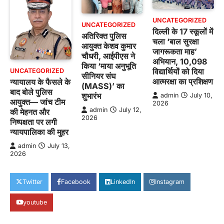
UNCATEGORIZED
UNCATEGORIZED
दिल्ली के 17 स्कूलों में
अतिरिक्त पुलिस
चला ‘बाल सुरक्षा
आयुक्त केशव कुमार
जागरूकता माह’
चौधरी, आईपीएस ने
अभियान, 10,098
किया ‘माया अनुभूति
विद्यार्थियों को दिया
UNCATEGORIZED
सीनियर संघ
आत्मरक्षा का प्रशिक्षण
न्यायालय के फैसले के
(MASS)’ का
बाद बोले पुलिस
शुभारंभ
admin
July 10,
आयुक्त— जांच टीम
2026
admin
July 12,
की मेहनत और
2026
निष्पक्षता पर लगी
न्यायपालिका की मुहर
admin
July 13,
2026
Twitter
Facebook
LinkedIn
Instagram
youtube