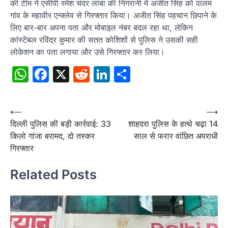
की टीम ने एसीपी रमेश चंदर लांबा की निगरानी में अजीत सिंह को पालम
गांव के महावीर एन्क्लेव से गिरफ्तार किया। अजीत सिंह पहचान छिपाने के
लिए बार-बार अपना पता और मोबाइल नंबर बदल रहा था, लेकिन
कांस्टेबल रविंद्र कुमार की सतत कोशिशों से पुलिस ने उसकी सही
लोकेशन का पता लगाया और उसे गिरफ्तार कर लिया।
WhatsApp
Facebook
X
Reddit
LinkedIn
Share
Post
⟵
⟶
दिल्ली पुलिस की बड़ी कार्रवाई: 33
शाहदरा पुलिस के हत्थे चढ़ा 14
navigation
किलो गांजा बरामद, दो तस्कर
साल से फरार वांछित अपराधी
गिरफ्तार
Related Posts