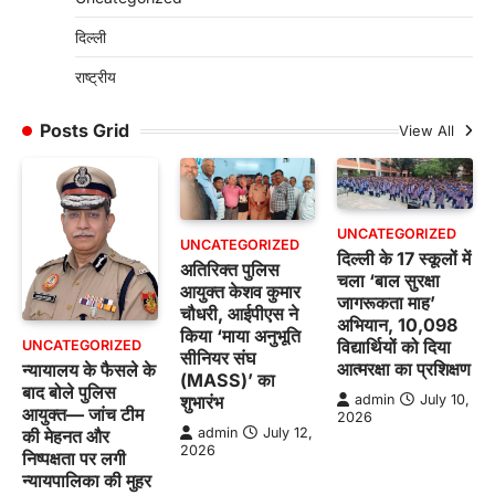
दिल्ली
राष्ट्रीय
Posts Grid
View All
UNCATEGORIZED
UNCATEGORIZED
दिल्ली के 17 स्कूलों में
अतिरिक्त पुलिस
चला ‘बाल सुरक्षा
आयुक्त केशव कुमार
जागरूकता माह’
चौधरी, आईपीएस ने
अभियान, 10,098
किया ‘माया अनुभूति
विद्यार्थियों को दिया
UNCATEGORIZED
सीनियर संघ
आत्मरक्षा का प्रशिक्षण
न्यायालय के फैसले के
(MASS)’ का
बाद बोले पुलिस
शुभारंभ
admin
July 10,
आयुक्त— जांच टीम
2026
admin
July 12,
की मेहनत और
2026
निष्पक्षता पर लगी
न्यायपालिका की मुहर