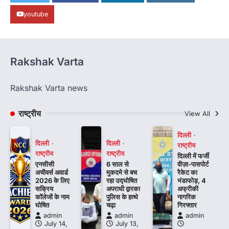
youtube
Rakshak Varta
Rakshak Varta news
राष्ट्रीय
View All
दिल्ली
दिल्ली
दिल्ली
राष्ट्रीय
राष्ट्रीय
राष्ट्रीय
दिल्ली में फर्जी
एनसीसी
6 साल से
वीज़ा-पासपोर्ट
अचीवर्स अवार्ड
मुकदमे से बच
रैकेट का
2026 के लिए
रहा उद्घोषित
भंडाफोड़, 4
सक्रिय
अपराधी द्वारका
अफ्रीकी
कॉलेजों के नाम
पुलिस के हत्थे
नागरिक
घोषित
चढ़ा
गिरफ्तार
admin
admin
admin
July 14,
July 13,