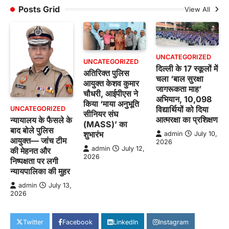
Posts Grid
View All
UNCATEGORIZED
UNCATEGORIZED
दिल्ली के 17 स्कूलों में
अतिरिक्त पुलिस
चला ‘बाल सुरक्षा
आयुक्त केशव कुमार
जागरूकता माह’
चौधरी, आईपीएस ने
अभियान, 10,098
किया ‘माया अनुभूति
विद्यार्थियों को दिया
UNCATEGORIZED
सीनियर संघ
आत्मरक्षा का प्रशिक्षण
न्यायालय के फैसले के
(MASS)’ का
बाद बोले पुलिस
शुभारंभ
admin
July 10,
आयुक्त— जांच टीम
2026
admin
July 12,
की मेहनत और
2026
निष्पक्षता पर लगी
न्यायपालिका की मुहर
admin
July 13,
2026
Twitter
Facebook
LinkedIn
Instagram