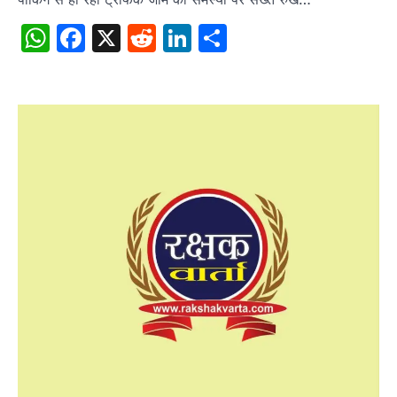
WhatsApp
Facebook
X
Reddit
LinkedIn
Share