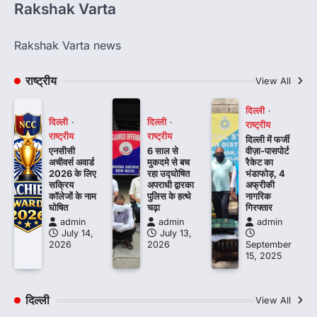
Rakshak Varta
Rakshak Varta news
राष्ट्रीय
View All
दिल्ली
दिल्ली
दिल्ली
राष्ट्रीय
राष्ट्रीय
राष्ट्रीय
दिल्ली में फर्जी
एनसीसी
6 साल से
वीज़ा-पासपोर्ट
अचीवर्स अवार्ड
मुकदमे से बच
रैकेट का
2026 के लिए
रहा उद्घोषित
भंडाफोड़, 4
सक्रिय
अपराधी द्वारका
अफ्रीकी
कॉलेजों के नाम
पुलिस के हत्थे
नागरिक
घोषित
चढ़ा
गिरफ्तार
admin
admin
admin
July 14,
July 13,
2026
2026
September
15, 2025
दिल्ली
View All