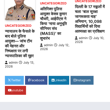
UNCATEGORIZED
UNCATEGORIZED
दिल्ली के 17 स्कूलों में
अतिरिक्त पुलिस
चला ‘बाल सुरक्षा
आयुक्त केशव कुमार
जागरूकता माह’
चौधरी, आईपीएस ने
अभियान, 10,098
किया ‘माया अनुभूति
विद्यार्थियों को दिया
UNCATEGORIZED
सीनियर संघ
आत्मरक्षा का प्रशिक्षण
न्यायालय के फैसले के
(MASS)’ का
बाद बोले पुलिस
शुभारंभ
admin
July 10,
आयुक्त— जांच टीम
2026
admin
July 12,
की मेहनत और
2026
निष्पक्षता पर लगी
न्यायपालिका की मुहर
admin
July 13,
2026
Twitter
Facebook
LinkedIn
Instagram
youtube