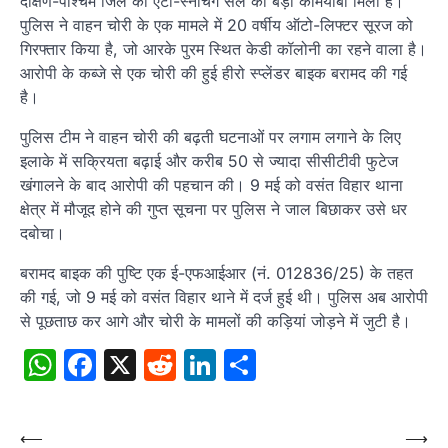
दक्षिण-पश्चिम जिले की एंटी-स्नैचिंग सेल को बड़ी कामयाबी मिली है।
पुलिस ने वाहन चोरी के एक मामले में 20 वर्षीय ऑटो-लिफ्टर सूरज को
गिरफ्तार किया है, जो आरके पुरम स्थित केडी कॉलोनी का रहने वाला है।
आरोपी के कब्जे से एक चोरी की हुई हीरो स्प्लेंडर बाइक बरामद की गई
है।
पुलिस टीम ने वाहन चोरी की बढ़ती घटनाओं पर लगाम लगाने के लिए
इलाके में सक्रियता बढ़ाई और करीब 50 से ज्यादा सीसीटीवी फुटेज
खंगालने के बाद आरोपी की पहचान की। 9 मई को वसंत विहार थाना
क्षेत्र में मौजूद होने की गुप्त सूचना पर पुलिस ने जाल बिछाकर उसे धर
दबोचा।
बरामद बाइक की पुष्टि एक ई-एफआईआर (नं. 012836/25) के तहत
की गई, जो 9 मई को वसंत विहार थाने में दर्ज हुई थी। पुलिस अब आरोपी
से पूछताछ कर आगे और चोरी के मामलों की कड़ियां जोड़ने में जुटी है।
WhatsApp
Facebook
X
Reddit
LinkedIn
Share
Post
⟵
⟶