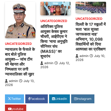
UNCATEGORIZED
UNCATEGORIZED
दिल्ली के 17 स्कूलों में
अतिरिक्त पुलिस
चला ‘बाल सुरक्षा
आयुक्त केशव कुमार
जागरूकता माह’
चौधरी, आईपीएस ने
अभियान, 10,098
किया ‘माया अनुभूति
विद्यार्थियों को दिया
UNCATEGORIZED
सीनियर संघ
आत्मरक्षा का प्रशिक्षण
न्यायालय के फैसले के
(MASS)’ का
बाद बोले पुलिस
शुभारंभ
admin
July 10,
आयुक्त— जांच टीम
2026
admin
July 12,
की मेहनत और
2026
निष्पक्षता पर लगी
न्यायपालिका की मुहर
admin
July 13,
2026
Twitter
Facebook
LinkedIn
Instagram
youtube