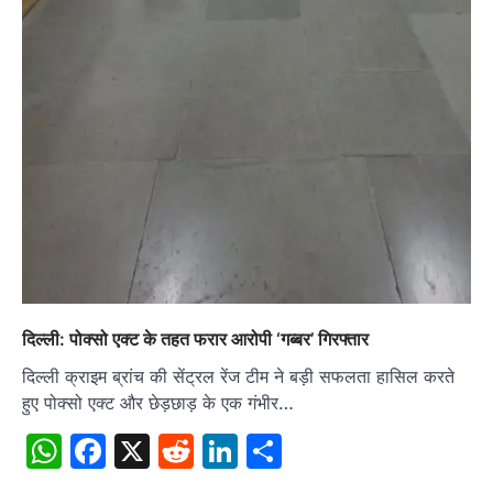
दिल्ली: पोक्सो एक्ट के तहत फरार आरोपी ‘गब्बर’ गिरफ्तार
दिल्ली क्राइम ब्रांच की सेंट्रल रेंज टीम ने बड़ी सफलता हासिल करते
हुए पोक्सो एक्ट और छेड़छाड़ के एक गंभीर…
WhatsApp
Facebook
X
Reddit
LinkedIn
Share